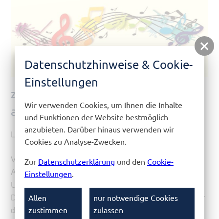
Datenschutzhinweise & Cookie-
Einstellungen
zur Einweihung des Sonnensegels
Wir verwenden Cookies, um Ihnen die Inhalte
anlässlich des Frühlingskonzertes
und Funktionen der Website bestmöglich
anzubieten. Darüber hinaus verwenden wir
Liebe Unterstützer!
Cookies zu Analyse-Zwecken.
Viele schaffen mehr. Heißt es bei der Crowdfunding-
Zur
Datenschutzerklärung
und den
Cookie-
Aktion der VR-Bank-Lausitz.
Einstellungen
.
Und wir haben es zusammen geschafft!
Allen
nur notwendige Cookies
Durch viele Unterstützer konnten wir über 5.000 Euro für
zustimmen
zulassen
das Sonnensegel auf dem Schulhof des