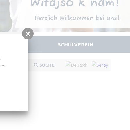
Witajśo k nam!
Herzlich Willkommen bei uns!
HULLEBEN
SCHULVEREIN
e
SUCHE
se-