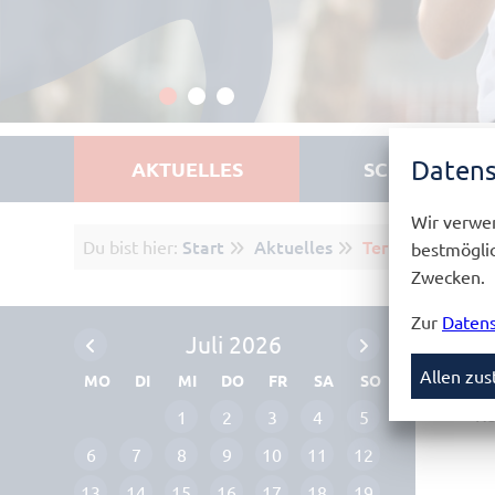
Datens
AKTUELLES
SCHULPROFI
Wir verwen
Start
Aktuelles
Termine
Du bist hier:
bestmöglic
Zwecken.
Zur
Datens
Juli 2026
Allen zu
MO
DI
MI
DO
FR
SA
SO
Ke
1
2
3
4
5
6
7
8
9
10
11
12
13
14
15
16
17
18
19